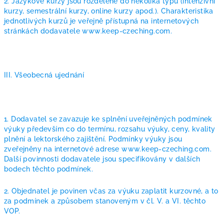
2. Jazykové kurzy jsou rozdělené do několika typů (intenzivní
kurzy, semestrální kurzy, online kurzy apod.). Charakteristika
jednotlivých kurzů je veřejně přístupná na internetových
stránkách dodavatele www.keep-czeching.com.
III. Všeobecná ujednání
1. Dodavatel se zavazuje ke splnění uveřejněných podmínek
výuky především co do termínu, rozsahu výuky, ceny, kvality
plnění a lektorského zajištění. Podmínky výuky jsou
zveřejněny na internetové adrese www.keep-czeching.com.
Další povinnosti dodavatele jsou specifikovány v dalších
bodech těchto podmínek.
2. Objednatel je povinen včas za výuku zaplatit kurzovné, a to
za podmínek a způsobem stanoveným v čl. V. a VI. těchto
VOP.