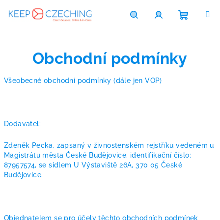
Skip
to
content
Shoppi
Search
Login
Obchodní podmínky
cart
Všeobecné obchodní podmínky (dále jen VOP)
Dodavatel:
Zdeněk Pecka, zapsaný v živnostenském rejstříku vedeném u
Magistrátu města České Budějovice, identifikační číslo:
87957574, se sídlem U Výstaviště 26A, 370 05 České
Budějovice.
Objednatelem se pro účely těchto obchodních podmínek