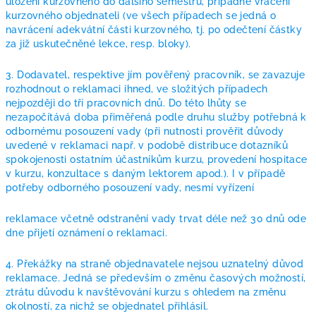
uložení kurzovného do dalšího semestru, případně vrácení
kurzovného objednateli (ve všech případech se jedná o
navrácení adekvátní části kurzovného, tj. po odečtení částky
za již uskutečněné lekce, resp. bloky).
3. Dodavatel, respektive jím pověřený pracovník, se zavazuje
rozhodnout o reklamaci ihned, ve složitých případech
nejpozději do tří pracovních dnů. Do této lhůty se
nezapočítává doba přiměřená podle druhu služby potřebná k
odbornému posouzení vady (při nutnosti prověřit důvody
uvedené v reklamaci např. v podobě distribuce dotazníků
spokojenosti ostatním účastníkům kurzu, provedení hospitace
v kurzu, konzultace s daným lektorem apod.). I v případě
potřeby odborného posouzení vady, nesmí vyřízení
reklamace včetně odstranění vady trvat déle než 30 dnů ode
dne přijetí oznámení o reklamaci.
4. Překážky na straně objednavatele nejsou uznatelný důvod
reklamace. Jedná se především o změnu časových možností,
ztrátu důvodu k navštěvování kurzu s ohledem na změnu
okolností, za nichž se objednatel přihlásil.