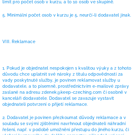
limit pro počet osob v kurzu, a to 10 osob ve skupině.
5. Minimální počet osob v kurzu je 5, neurčí-li dodavatel jinak.
VIII. Reklamace
1. Pokud je objednatel nespokojen s kvalitou výuky a z tohoto
důvodu chce uplatnit své nároky z titulu odpovědnosti za
vady poskytnuté služby, je povinen reklamovat služby u
dodavatele, a to písemně, prostřednictvím e-mailové zprávy
zaslané na adresu zdenek@keep-czeching.com či osobně v
kanceláři dodavatele. Dodavatel se zavazuje vystavit
objednateli potvrzení o přijetí reklamace.
2. Dodavatel je povinen přezkoumat důvody reklamace a v
souladu se svými zjištěními navrhnout objednateli náhradní
řešení, např. v podobě umožnění přestupu do jiného kurzu, či