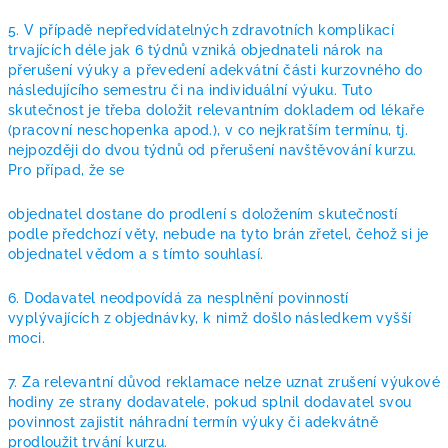
5. V případě nepředvídatelných zdravotních komplikací
trvajících déle jak 6 týdnů vzniká objednateli nárok na
přerušení výuky a převedení adekvátní části kurzovného do
následujícího semestru či na individuální výuku. Tuto
skutečnost je třeba doložit relevantním dokladem od lékaře
(pracovní neschopenka apod.), v co nejkratším termínu, tj.
nejpozději do dvou týdnů od přerušení navštěvování kurzu.
Pro případ, že se
objednatel dostane do prodlení s doložením skutečností
podle předchozí věty, nebude na tyto brán zřetel, čehož si je
objednatel vědom a s tímto souhlasí.
6. Dodavatel neodpovídá za nesplnění povinností
vyplývajících z objednávky, k nimž došlo následkem vyšší
moci.
7. Za relevantní důvod reklamace nelze uznat zrušení výukové
hodiny ze strany dodavatele, pokud splnil dodavatel svou
povinnost zajistit náhradní termín výuky či adekvátně
prodloužit trvání kurzu.