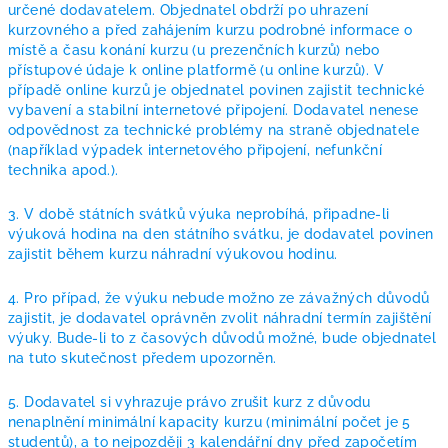
určené dodavatelem. Objednatel obdrží po uhrazení
kurzovného a před zahájením kurzu podrobné informace o
místě a času konání kurzu (u prezenčních kurzů) nebo
přístupové údaje k online platformě (u online kurzů). V
případě online kurzů je objednatel povinen zajistit technické
vybavení a stabilní internetové připojení. Dodavatel nenese
odpovědnost za technické problémy na straně objednatele
(například výpadek internetového připojení, nefunkční
technika apod.).
3. V době státních svátků výuka neprobíhá, připadne-li
výuková hodina na den státního svátku, je dodavatel povinen
zajistit během kurzu náhradní výukovou hodinu.
4. Pro případ, že výuku nebude možno ze závažných důvodů
zajistit, je dodavatel oprávněn zvolit náhradní termín zajištění
výuky. Bude-li to z časových důvodů možné, bude objednatel
na tuto skutečnost předem upozorněn.
5. Dodavatel si vyhrazuje právo zrušit kurz z důvodu
nenaplnění minimální kapacity kurzu (minimální počet je 5
studentů), a to nejpozději 3 kalendářní dny před započetím