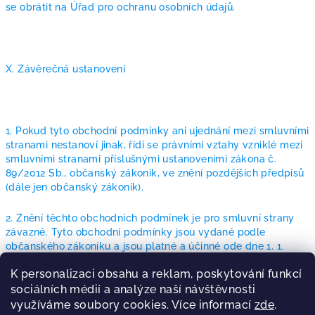
se obrátit na Úřad pro ochranu osobních údajů.
X. Závěrečná ustanovení
1. Pokud tyto obchodní podmínky ani ujednání mezi smluvními
stranami nestanoví jinak, řídí se právními vztahy vzniklé mezi
smluvními stranami příslušnými ustanoveními zákona č.
89/2012 Sb., občanský zákoník, ve znění pozdějších předpisů
(dále jen občanský zákoník).
2. Znění těchto obchodních podmínek je pro smluvní strany
závazné. Tyto obchodní podmínky jsou vydané podle
občanského zákoníku a jsou platné a účinné ode dne 1. 1.
2025.
K personalizaci obsahu a reklam, poskytování funkcí
F
sociálních médií a analýze naší návštěvnosti
využíváme soubory cookies. Více informací
zde
.
o
Terms and Conditions
Privacy Policy
About Us