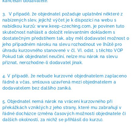
kanceláři dodavatele.
3.
V případě, že objednatel požaduje uplatnění některé z
nabízených slev, jejichž výčet je k dispozici na webu s
nabídkou kurzů: www.keep-czeching.com, je povinen tuto
skutečnost nahlásit a doložit relevantním dokladem s
dostatečným předstihem tak, aby měl dodavatel možnost o
jeho případném nároku na slevu rozhodnout ve lhůtě pro
úhradu kurzovného stanovené v čl. VI. odst. 1 těchto VOP
Pokud tak objednatel neučiní, nelze mu nárok na slevu
přiznat, nerozhodne-li dodavatel jinak.
4. V případě, že nebude kurzovné objednatelem zaplaceno
řádně a včas, smlouva uzavřená mezi objednatelem a
dodavatelem bez dalšího zaniká.
5. Objednatel nemá nárok na vrácení kurzovného při
překážkách vzniklých z jeho strany, které mu zabraňují v
řádné docházce (změna časových možností objednatele či
dalších okolností, za nichž se přihlásil do kurzu).